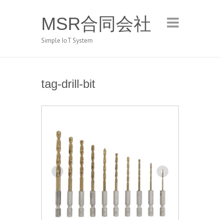
MSR合同会社
Simple IoT System
tag-drill-bit