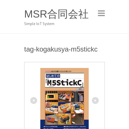
MSR合同会社
Simple IoT System
tag-kogakusya-m5stickc