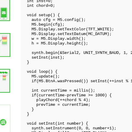
int inst=0;

int chord=0;

void setup() {

  auto cfg = M5.config();

  M5.begin(cfg);

  M5.Display.setTextColor(TFT_WHITE);

  M5.Display.setTextDatum(MC_DATUM);

  w = M5.Display.width();

  h = M5.Display.height();

  synth.begin(&Serial2, UNIT_SYNTH_BAUD, 1, 2);

  setInst(inst);

}

void loop() {

  M5.update();

  if(M5.BtnA.wasPressed()) setInst(++inst % 128);

  int currentTime = millis();

  if(currentTime-prevTime >= 1000) {

    playChord(++chord % 4);

    prevTime = currentTime;

  }

}

void setInst(int number) {

  synth.setInstrument(0, 0, number+1);
