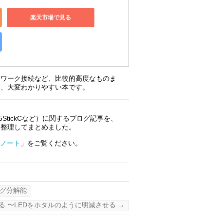
楽天市場で見る
トワーク接続など、比較的高度なものま
り、大変わかりやすい本です。
M5StickCなど）に関するブログ記事を、
て整理してまとめました。
まノート
」をご覧ください。
ミング分解能
る 〜LEDをホタルのように明滅させる
→