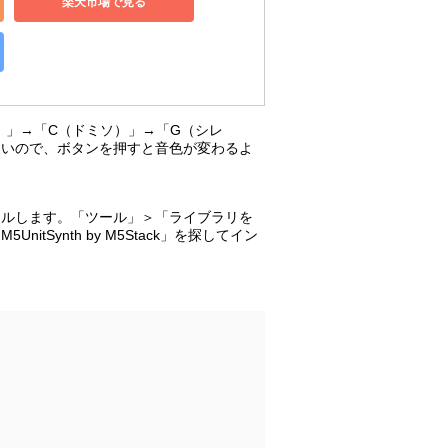
楽天市場で見る
）」→「C（ドミソ）」→「G（シレ
たいので、ボタンを押すと音色が変わるよ
ールします。「ツール」＞「ライブラリを
Synth by M5Stack」を探してイン