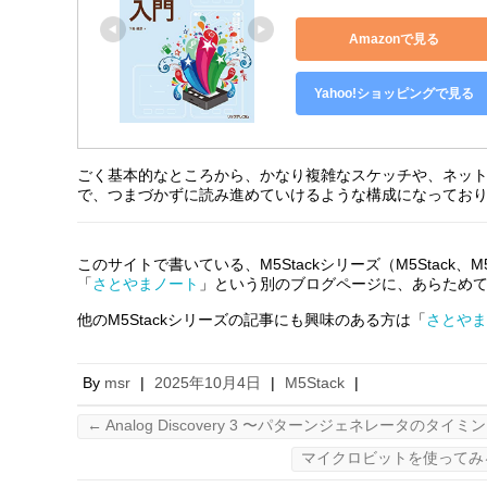
Amazonで見る
Yahoo!ショッピングで見る
ごく基本的なところから、かなり複雑なスケッチや、ネッ
で、つまづかずに読み進めていけるような構成になってお
このサイトで書いている、M5Stackシリーズ（M5Stack、
「
さとやまノート
」という別のブログページに、あらため
他のM5Stackシリーズの記事にも興味のある方は「
さとや
By
msr
|
2025年10月4日
|
M5Stack
|
←
Analog Discovery 3 〜パターンジェネレータのタイ
マイクロビットを使ってみ