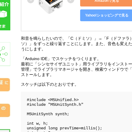
Amazonで見る
Yahoo!ショッピングで見る
和音を鳴らしたいので、「C（ドミソ）」→「F（ドファラ
ソ）」をずっと繰り返すことにします。また、音色も変え
うにします。
「Arduino IDE」でスケッチをつくります。
最初に「シンセサイザユニット」用ライブラリをインスト
管理」でライブラリマネージャを開き、検索ウィンドウで「M5Unit
ストールします。
スケッチは以下のとおりです。
#include <M5Unified.h>

#include "M5UnitSynth.h"

M5UnitSynth synth;

int w, h;

unsigned long prevTime=millis();
