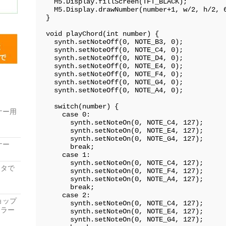
  M5.Display.fillScreen(TFT_BLACK);

  M5.Display.drawNumber(number+1, w/2, h/2, 6);

}

void playChord(int number) {

  synth.setNoteOff(0, NOTE_B3, 0);

  synth.setNoteOff(0, NOTE_C4, 0);

  synth.setNoteOff(0, NOTE_D4, 0);

  synth.setNoteOff(0, NOTE_E4, 0);

  synth.setNoteOff(0, NOTE_F4, 0);

  synth.setNoteOff(0, NOTE_G4, 0);

  synth.setNoteOff(0, NOTE_A4, 0);

  switch(number) {

ナー用
    case 0:

      synth.setNoteOn(0, NOTE_C4, 127);

      synth.setNoteOn(0, NOTE_E4, 127);

      synth.setNoteOn(0, NOTE_G4, 127);

ナー
      break;

    case 1:

      synth.setNoteOn(0, NOTE_C4, 127);

レータで
      synth.setNoteOn(0, NOTE_F4, 127);

      synth.setNoteOn(0, NOTE_A4, 127);

      break;

    case 2:

ョップ
      synth.setNoteOn(0, NOTE_C4, 127);

ーラー
      synth.setNoteOn(0, NOTE_E4, 127);

      synth.setNoteOn(0, NOTE_G4, 127);
