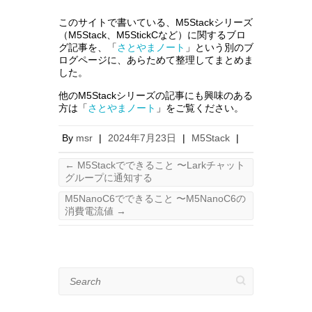
このサイトで書いている、M5Stackシリーズ
（M5Stack、M5StickCなど）に関するブロ
グ記事を、「
さとやまノート
」という別のブ
ログページに、あらためて整理してまとめま
した。
他のM5Stackシリーズの記事にも興味のある
方は「
さとやまノート
」をご覧ください。
By
msr
|
2024年7月23日
|
M5Stack
|
←
M5Stackでできること 〜Larkチャット
グループに通知する
M5NanoC6でできること 〜M5NanoC6の
消費電流値
→
Search