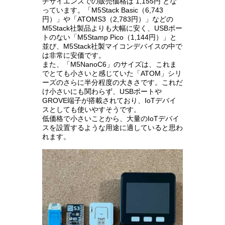
チサイエンスでの販売価格は 1,155円 とな
っています。「M5Stack Basic（6,743
円）」や「ATOMS3（2,783円）」などの
M5Stack社製品よりも大幅に安く、USBポー
トのない「M5Stamp Pico（1,144円）」と
並び、M5Stack社製マイコンデバイスの中で
は非常に安価です。
また、「M5NanoC6」のサイズは、これま
でとても小さいと感じていた「ATOM」シリ
ーズのさらに半分程度の大きさです。これだ
け小さいにも関わらず、USBポートや
GROVE端子が搭載されており、IoTデバイ
スとしても使いやすそうです。
低価格で小さいことから、大量のIoTデバイ
スを設置するような用途に適していると思わ
れます。