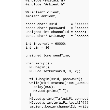
#include <M5Stack.h>

#include "Ambient.h"

WiFiClient client;

Ambient ambient;

const char* ssid       = "XXXXXXXX";

const char* password   = "XXXXXXXX";

unsigned int channelId = XXXXX;

const char* writeKey   = "XXXXXXXX";

int interval = 60000;

int pin = 36;

unsigned long sendTime;

void setup() {

  M5.begin();

  M5.Lcd.setCursor(0, 0, 2);

  WiFi.begin(ssid, password);

  while(WiFi.status()!=WL_CONNECTED) {

    delay(500);

    M5.Lcd.print(".");

  }

  M5.Lcd.print("\r\nWiFi connected\r\nIP ad
  M5.Lcd.println(WiFi.localIP());

  ambient.begin(channelId, writeKey, &clien