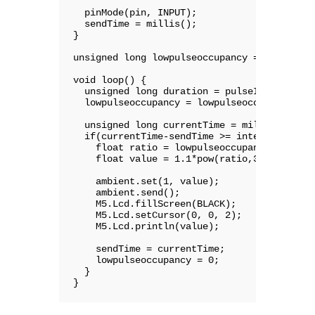
  pinMode(pin, INPUT);

  sendTime = millis();

}

unsigned long lowpulseoccupancy = 0;

void loop() {

  unsigned long duration = pulseIn(pin, LOW
  lowpulseoccupancy = lowpulseoccupancy + d
  unsigned long currentTime = millis();

  if(currentTime-sendTime >= interval || cu
    float ratio = lowpulseoccupancy / (inte
    float value = 1.1*pow(ratio,3 ) - 3.8*p
    ambient.set(1, value);

    ambient.send();

    M5.Lcd.fillScreen(BLACK);

    M5.Lcd.setCursor(0, 0, 2);

    M5.Lcd.println(value);

    sendTime = currentTime;

    lowpulseoccupancy = 0;

  }

}