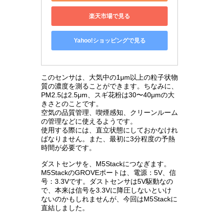
楽天市場で見る
Yahoo!ショッピングで見る
このセンサは、大気中の1μm以上の粒子状物
質の濃度を測ることができます。ちなみに、
PM2.5は2.5μm、スギ花粉は30〜40μmの大
きさとのことです。
空気の品質管理、喫煙感知、クリーンルーム
の管理などに使えるようです。
使用する際には、直立状態にしておかなけれ
ばなりません。また、最初に3分程度の予熱
時間が必要です。
ダストセンサを、M5Stackにつなぎます。
M5StackのGROVEポートは、電源：5V、信
号：3.3Vです。ダストセンサは5V駆動なの
で、本来は信号を3.3Vに降圧しないといけ
ないのかもしれませんが、今回はM5Stackに
直結しました。