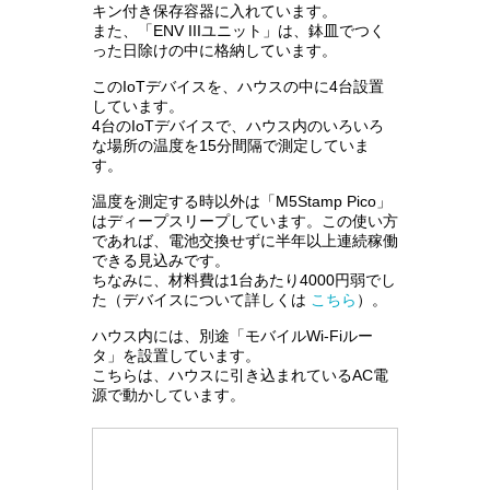
キン付き保存容器に入れています。
また、「ENV IIIユニット」は、鉢皿でつく
った日除けの中に格納しています。
このIoTデバイスを、ハウスの中に4台設置
しています。
4台のIoTデバイスで、ハウス内のいろいろ
な場所の温度を15分間隔で測定していま
す。
温度を測定する時以外は「M5Stamp Pico」
はディープスリープしています。この使い方
であれば、電池交換せずに半年以上連続稼働
できる見込みです。
ちなみに、材料費は1台あたり4000円弱でし
た（デバイスについて詳しくは
こちら
）。
ハウス内には、別途「モバイルWi-Fiルー
タ」を設置しています。
こちらは、ハウスに引き込まれているAC電
源で動かしています。