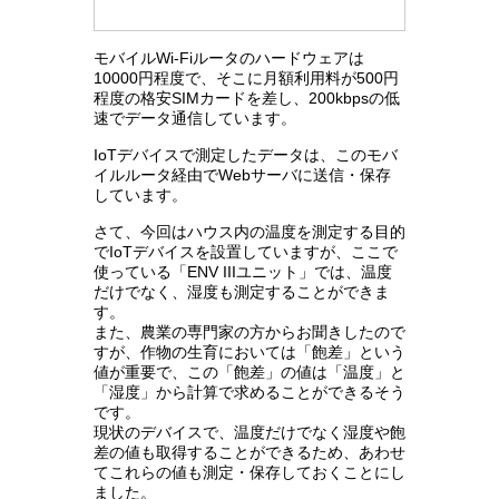
モバイルWi-Fiルータのハードウェアは
10000円程度で、そこに月額利用料が500円
程度の格安SIMカードを差し、200kbpsの低
速でデータ通信しています。
IoTデバイスで測定したデータは、このモバ
イルルータ経由でWebサーバに送信・保存
しています。
さて、今回はハウス内の温度を測定する目的
でIoTデバイスを設置していますが、ここで
使っている「ENV IIIユニット」では、温度
だけでなく、湿度も測定することができま
す。
また、農業の専門家の方からお聞きしたので
すが、作物の生育においては「飽差」という
値が重要で、この「飽差」の値は「温度」と
「湿度」から計算で求めることができるそう
です。
現状のデバイスで、温度だけでなく湿度や飽
差の値も取得することができるため、あわせ
てこれらの値も測定・保存しておくことにし
ました。