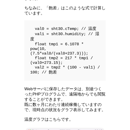
ちなみに、「飽差」はこのような式で計算し
ています。
  val0 = sht30.cTemp; // 温度

  val1 = sht30.humidity; // 湿
度

  float tmp1 = 6.1078 * 
pow(10, 
(7.5*val0/(val0+237.3)));

  float tmp2 = 217 * tmp1 / 
(val0+273.15);

  val2 = tmp2 * (100 - val1) / 
100; // 飽差
Webサーバに保存したデータは、別途つく
ったPHPプログラムで、遠隔地からでも閲覧
することができます。
既に数ヶ月にわたり連続稼働していますの
で、現時点の状況をグラフ表示してみます。
温度グラフはこちらです。