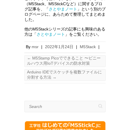
（M5Stack、M5StickCなど）に関するブロ
グ記事を、「
さとやまノート
」という別のブ
ログページに、あらためて整理してまとめま
した。
他のM5Stackシリーズの記事にも興味のある
方は「
さとやまノート
」をご覧ください。
By
msr
|
2022年1月24日
|
M5Stack
|
←
M5Stamp Picoでできること 〜ビニー
ルハウス用IoTデバイスの防水対策
Arduino IDEでスケッチを複数ファイルに
分割する方法
→
Search