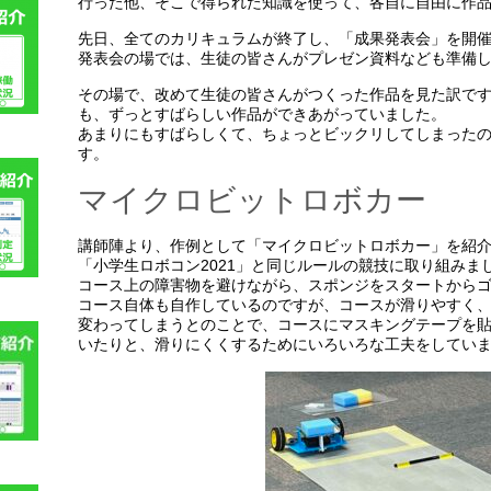
行った他、そこで得られた知識を使って、各自に自由に作
先日、全てのカリキュラムが終了し、「成果発表会」を開
発表会の場では、生徒の皆さんがプレゼン資料なども準備
その場で、改めて生徒の皆さんがつくった作品を見た訳で
も、ずっとすばらしい作品ができあがっていました。
あまりにもすばらしくて、ちょっとビックリしてしまった
す。
マイクロビットロボカー
講師陣より、作例として「マイクロビットロボカー」を紹
「小学生ロボコン2021」と同じルールの競技に取り組みま
コース上の障害物を避けながら、スポンジをスタートから
コース自体も自作しているのですが、コースが滑りやすく
変わってしまうとのことで、コースにマスキングテープを
いたりと、滑りにくくするためにいろいろな工夫をしてい