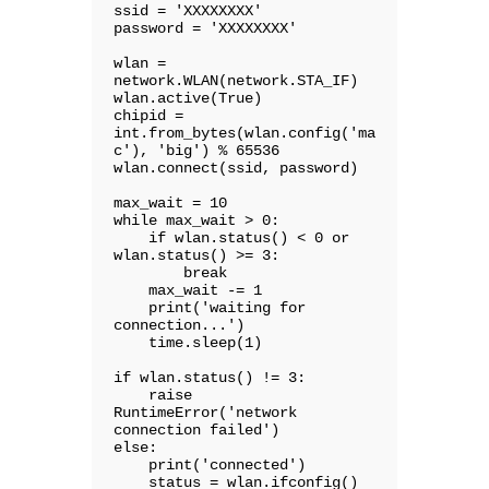
ssid = 'XXXXXXXX'

password = 'XXXXXXXX'

wlan = 
network.WLAN(network.STA_IF)

wlan.active(True)

chipid = 
int.from_bytes(wlan.config('ma
c'), 'big') % 65536

wlan.connect(ssid, password)

max_wait = 10

while max_wait > 0:

    if wlan.status() < 0 or 
wlan.status() >= 3:

        break

    max_wait -= 1

    print('waiting for 
connection...')

    time.sleep(1)

if wlan.status() != 3:

    raise 
RuntimeError('network 
connection failed')

else:

    print('connected')

    status = wlan.ifconfig()
