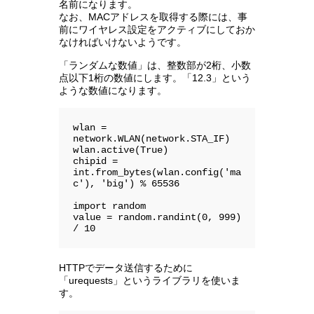
名前になります。
なお、MACアドレスを取得する際には、事
前にワイヤレス設定をアクティブにしておか
なければいけないようです。
「ランダムな数値」は、整数部が2桁、小数
点以下1桁の数値にします。「12.3」という
ような数値になります。
wlan = 
network.WLAN(network.STA_IF)

wlan.active(True)

chipid = 
int.from_bytes(wlan.config('ma
c'), 'big') % 65536

import random

value = random.randint(0, 999) 
/ 10
HTTPでデータ送信するために
「urequests」というライブラリを使いま
す。