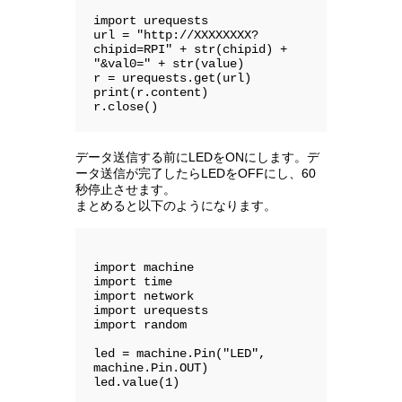
import urequests

url = "http://XXXXXXXX?
chipid=RPI" + str(chipid) + 
"&val0=" + str(value)

r = urequests.get(url)

print(r.content)

r.close()
データ送信する前にLEDをONにします。デ
ータ送信が完了したらLEDをOFFにし、60
秒停止させます。
まとめると以下のようになります。
import machine

import time

import network

import urequests

import random

led = machine.Pin("LED", 
machine.Pin.OUT)

led.value(1)
