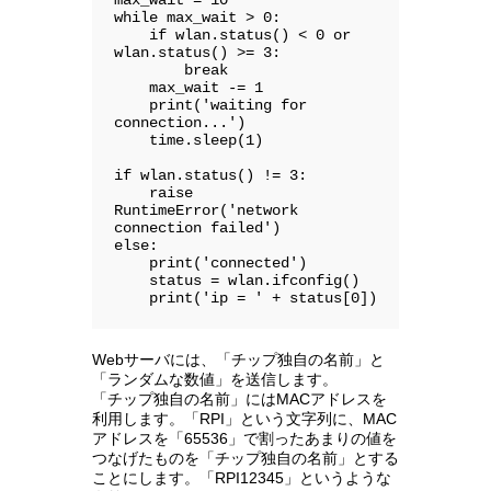
max_wait = 10

while max_wait > 0:

    if wlan.status() < 0 or 
wlan.status() >= 3:

        break

    max_wait -= 1

    print('waiting for 
connection...')

    time.sleep(1)

if wlan.status() != 3:

    raise 
RuntimeError('network 
connection failed')

else:

    print('connected')

    status = wlan.ifconfig()

    print('ip = ' + status[0])
Webサーバには、「チップ独自の名前」と
「ランダムな数値」を送信します。
「チップ独自の名前」にはMACアドレスを
利用します。「RPI」という文字列に、MAC
アドレスを「65536」で割ったあまりの値を
つなげたものを「チップ独自の名前」とする
ことにします。「RPI12345」というような