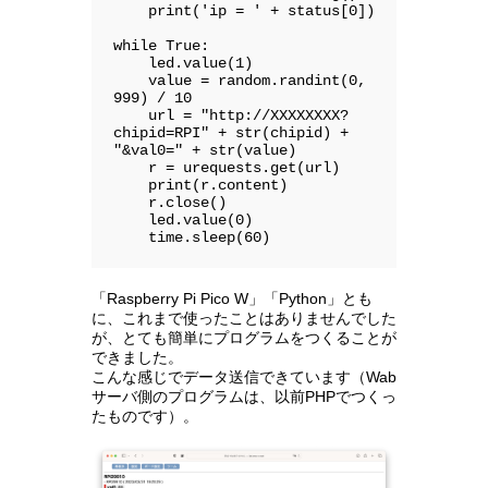
    print('ip = ' + status[0])

while True:

    led.value(1)

    value = random.randint(0, 
999) / 10

    url = "http://XXXXXXXX?
chipid=RPI" + str(chipid) + 
"&val0=" + str(value)

    r = urequests.get(url)

    print(r.content)

    r.close()

    led.value(0)

    time.sleep(60)
「Raspberry Pi Pico W」「Python」とも
に、これまで使ったことはありませんでした
が、とても簡単にプログラムをつくることが
できました。
こんな感じでデータ送信できています（Wab
サーバ側のプログラムは、以前PHPでつくっ
たものです）。