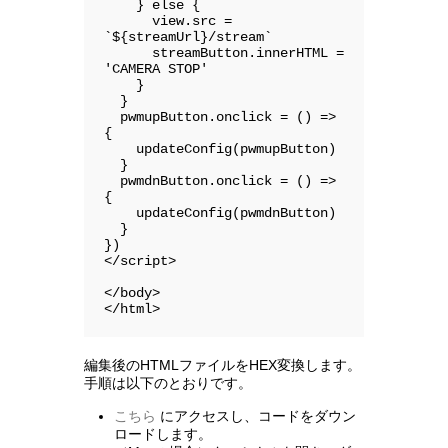
    } else {

      view.src = 
`${streamUrl}/stream`

      streamButton.innerHTML = 
'CAMERA STOP'

    }

  }

  pwmupButton.onclick = () => 
{

    updateConfig(pwmupButton)

  }

  pwmdnButton.onclick = () => 
{

    updateConfig(pwmdnButton)

  }

})

</script>

</body>

</html>
編集後のHTMLファイルをHEX変換します。
手順は以下のとおりです。
こちら
にアクセスし、コードをダウン
ロードします。