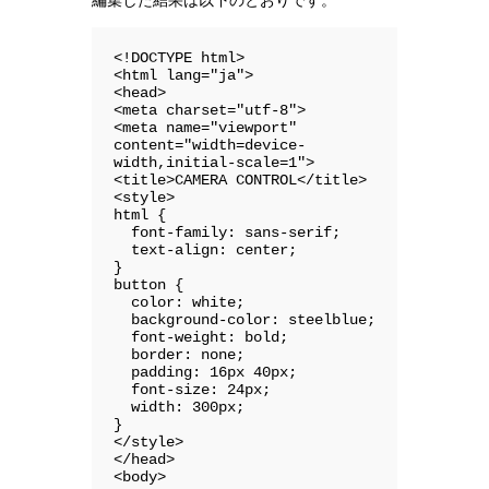
編集した結果は以下のとおりです。
<!DOCTYPE html>

<html lang="ja">

<head>

<meta charset="utf-8">

<meta name="viewport" 
content="width=device-
width,initial-scale=1">

<title>CAMERA CONTROL</title>

<style>

html {

  font-family: sans-serif;

  text-align: center;

}

button {

  color: white;

  background-color: steelblue;

  font-weight: bold;

  border: none;

  padding: 16px 40px;

  font-size: 24px;

  width: 300px;

}

</style>

</head>

<body>
