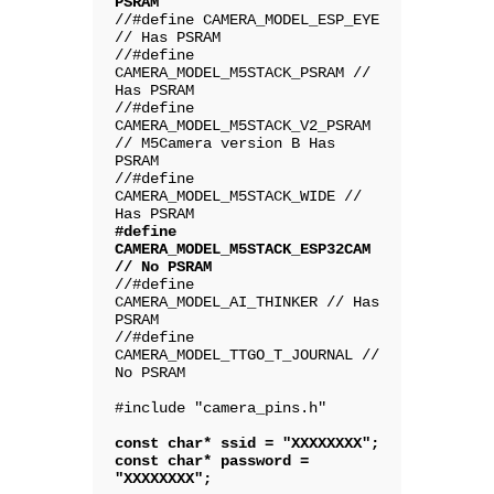
//#define CAMERA_MODEL_ESP_EYE 
// Has PSRAM

//#define 
CAMERA_MODEL_M5STACK_PSRAM // 
Has PSRAM

//#define 
CAMERA_MODEL_M5STACK_V2_PSRAM 
// M5Camera version B Has 
PSRAM

//#define 
CAMERA_MODEL_M5STACK_WIDE // 
#define 
CAMERA_MODEL_M5STACK_ESP32CAM 
//#define 
CAMERA_MODEL_AI_THINKER // Has 
PSRAM

//#define 
CAMERA_MODEL_TTGO_T_JOURNAL // 
No PSRAM

#include "camera_pins.h"

const char* ssid = "XXXXXXXX";

const char* password = 