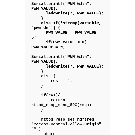
Serial.printf("PWM=%d\n", 
PWM_VALUE);

      ledcWrite(7, PWM_VALUE);

    }

    else if(!strcmp(variable, 
"pwm-dn")) {

      PWM_VALUE = PWM_VALUE - 
5;

      if(PWM_VALUE < 0) 
PWM_VALUE = 0;

Serial.printf("PWM=%d\n", 
PWM_VALUE);

      ledcWrite(7, PWM_VALUE);

    }
    else {

        res = -1;

    }

    if(res){

        return 
httpd_resp_send_500(req);

    }

    httpd_resp_set_hdr(req, 
"Access-Control-Allow-Origin", 
"*");

    return 