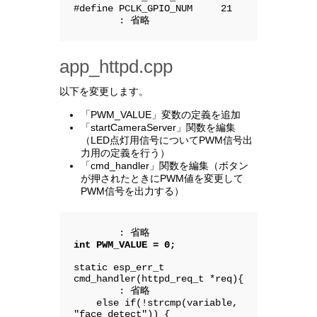
#define PCLK_GPIO_NUM     21

        : 省略
app_httpd.cpp
以下を変更します。
「PWM_VALUE」変数の定義を追加
「startCameraServer」関数を編集
（LED点灯用信号についてPWM信号出
力用の定義を行う）
「cmd_handler」関数を編集（ボタン
が押されたときにPWM値を変更して
PWM信号を出力する）
int PWM_VALUE = 0;
static esp_err_t 
cmd_handler(httpd_req_t *req){

        : 省略

    else if(!strcmp(variable, 
"face_detect")) {
