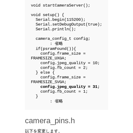
void startCameraServer();

void setup() {

  Serial.begin(115200);

  Serial.setDebugOutput(true);

  Serial.println();

  camera_config_t config;

        : 省略

  if(psramFound()){

    config.frame_size = 
FRAMESIZE_UXGA;

    config.jpeg_quality = 10;

    config.fb_count = 2;

  } else {

    config.frame_size = 
FRAMESIZE_SVGA;

config.jpeg_quality = 31;
    config.fb_count = 1;

  }

        : 省略
camera_pins.h
以下を変更します。