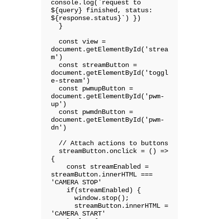
console.log(`request to 
${query} finished, status: 
${response.status}`) })

  }

  const view = 
document.getElementById('strea
m')

  const streamButton = 
document.getElementById('toggl
e-stream')

  const pwmupButton = 
document.getElementById('pwm-
up')

  const pwmdnButton = 
document.getElementById('pwm-
dn')

  // Attach actions to buttons

  streamButton.onclick = () => 
{

    const streamEnabled = 
streamButton.innerHTML === 
'CAMERA STOP'

    if(streamEnabled) {

      window.stop();

      streamButton.innerHTML = 
'CAMERA START'
