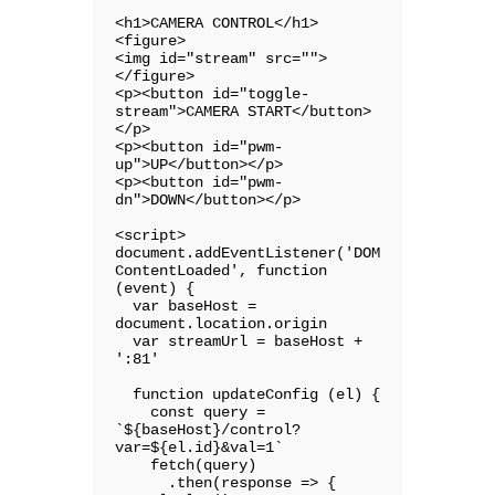
<h1>CAMERA CONTROL</h1>

<figure>

<img id="stream" src="">

</figure>

<p><button id="toggle-
stream">CAMERA START</button>
</p>

<p><button id="pwm-
up">UP</button></p>

<p><button id="pwm-
dn">DOWN</button></p>

<script>

document.addEventListener('DOM
ContentLoaded', function 
(event) {

  var baseHost = 
document.location.origin

  var streamUrl = baseHost + 
':81'

  function updateConfig (el) {

    const query = 
`${baseHost}/control?
var=${el.id}&val=1`

    fetch(query)

      .then(response => { 