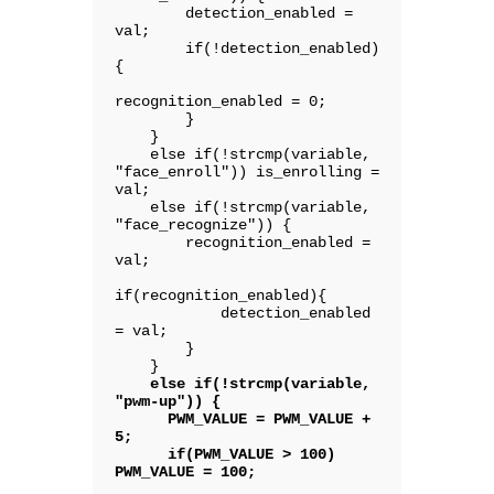
        detection_enabled = 
val;

        if(!detection_enabled) 
{

recognition_enabled = 0;

        }

    }

    else if(!strcmp(variable, 
"face_enroll")) is_enrolling = 
val;

    else if(!strcmp(variable, 
"face_recognize")) {

        recognition_enabled = 
val;

if(recognition_enabled){

            detection_enabled 
= val;

        }

    else if(!strcmp(variable, 
"pwm-up")) {

      PWM_VALUE = PWM_VALUE + 
5;

      if(PWM_VALUE > 100) 
PWM_VALUE = 100;
