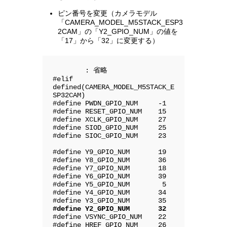
ピン番号を変更（カメラモデル
「CAMERA_MODEL_M5STACK_ESP3
2CAM」の「Y2_GPIO_NUM」の値を
「17」から「32」に変更する）
        : 省略

#elif 
defined(CAMERA_MODEL_M5STACK_E
SP32CAM)

#define PWDN_GPIO_NUM     -1

#define RESET_GPIO_NUM    15

#define XCLK_GPIO_NUM     27

#define SIOD_GPIO_NUM     25

#define SIOC_GPIO_NUM     23

#define Y9_GPIO_NUM       19

#define Y8_GPIO_NUM       36

#define Y7_GPIO_NUM       18

#define Y6_GPIO_NUM       39

#define Y5_GPIO_NUM        5

#define Y4_GPIO_NUM       34

#define Y2_GPIO_NUM       32
#define VSYNC_GPIO_NUM    22

#define HREF_GPIO_NUM     26
