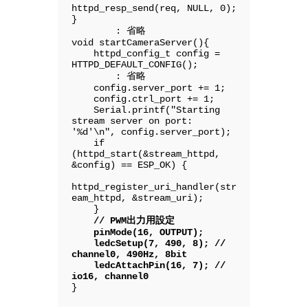
httpd_resp_send(req, NULL, 0);

}

        : 省略

void startCameraServer(){

    httpd_config_t config = 
HTTPD_DEFAULT_CONFIG();

        : 省略

    config.server_port += 1;

    config.ctrl_port += 1;

    Serial.printf("Starting 
stream server on port: 
'%d'\n", config.server_port);

    if 
(httpd_start(&stream_httpd, 
&config) == ESP_OK) {

httpd_register_uri_handler(str
eam_httpd, &stream_uri);

    // PWM出力用設定

    pinMode(16, OUTPUT);

    ledcSetup(7, 490, 8); // 
channel0, 490Hz, 8bit

    ledcAttachPin(16, 7); // 
io16, channel0
}