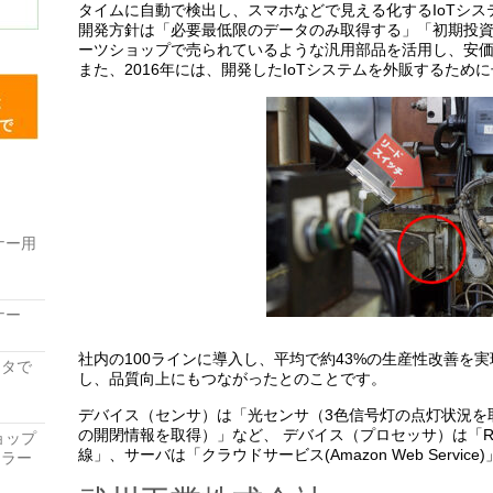
タイムに自動で検出し、スマホなどで見える化するIoTシ
開発方針は「必要最低限のデータのみ取得する」「初期投
ーツショップで売られているような汎用部品を活用し、安
また、2016年には、開発したIoTシステムを外販するため
ナー用
ナー
社内の100ラインに導入し、平均で約43%の生産性改善を
レータで
し、品質向上にもつながったとのことです。
デバイス（センサ）は「光センサ（3色信号灯の点灯状況を
の開閉情報を取得）」など、 デバイス（プロセッサ）は「Rasp
ョップ
線」、サーバは「クラウドサービス(Amazon Web Servi
ーラー