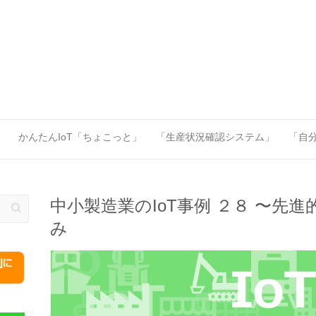
」
かんたんIoT「ちょこっと」
「生産状況確認システム」
「自分
中小製造業のIoT事例 ２８ 〜先
み