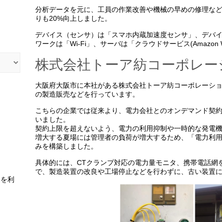
分析データを元に、工員の作業改善や機械の早めの修理な
りも20%向上しました。
デバイス（センサ）は「スマホ内蔵加速度センサ」、デバ
ワークは「Wi-Fi」、サーバは「クラウドサービス(Amazon W
株式会社トーア紡コーポレー
大阪府大阪市に本社がある株式会社トーア紡コーポレーショ
の製造販売などを行っています。
こちらの企業では従来より、電力会社とのオンデマンド契
いました。
契約上限を超えないよう、電力の利用抑制や一時的な発電
増大する夏場には管理者の負荷が増大するため、「電力利
みを構築しました。
具体的には、CTクランプ対応の電力量モニタ、携帯電話網
で、製造装置の改良や工場停止などを行わずに、古い装置
スを利