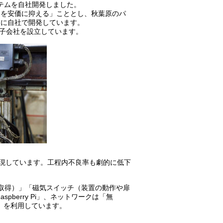
ステムを自社開発しました。
資を安価に抑える」こととし、秋葉原のパ
価に自社で開発しています。
に子会社を設立しています。
実現しています。工程内不良率も劇的に低下
取得）」「磁気スイッチ（装置の動作や扉
berry Pi」、ネットワークは「無
ce)」を利用しています。