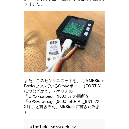
きました。
また、このセンサユニットを、元々M5Stack
BasicについているGroveポート（PORT.A）
につなぎかえ、スケッチの
「GPSRaw.begin(9600);」の箇所を
「GPSRaw.begin(9600, SERIAL_8N1, 22,
21);」と書き換え、M5Stackに書き込みま
す。
#include <M5Stack.h>
