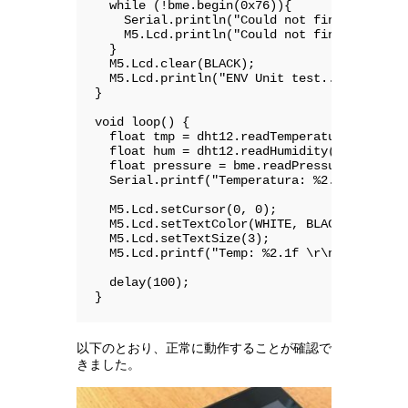
  while (!bme.begin(0x76)){

    Serial.println("Could not find a valid 
    M5.Lcd.println("Could not find a valid 
  }

  M5.Lcd.clear(BLACK);

  M5.Lcd.println("ENV Unit test...");

}

void loop() {

  float tmp = dht12.readTemperature();

  float hum = dht12.readHumidity();

  float pressure = bme.readPressure();

  Serial.printf("Temperatura: %2.2f*C Humed
  M5.Lcd.setCursor(0, 0);

  M5.Lcd.setTextColor(WHITE, BLACK);

  M5.Lcd.setTextSize(3);

  M5.Lcd.printf("Temp: %2.1f \r\nHumi: %2.0
  delay(100);

}
以下のとおり、正常に動作することが確認で
きました。