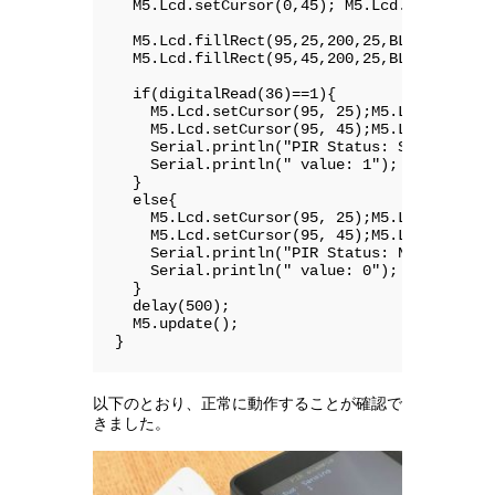
  M5.Lcd.setCursor(0,45); M5.Lcd.print("Val
  M5.Lcd.fillRect(95,25,200,25,BLACK);

  M5.Lcd.fillRect(95,45,200,25,BLACK);

  if(digitalRead(36)==1){

    M5.Lcd.setCursor(95, 25);M5.Lcd.print("
    M5.Lcd.setCursor(95, 45);M5.Lcd.print("
    Serial.println("PIR Status: Sensing");

    Serial.println(" value: 1");

  }

  else{

    M5.Lcd.setCursor(95, 25);M5.Lcd.print("
    M5.Lcd.setCursor(95, 45);M5.Lcd.print("
    Serial.println("PIR Status: Not Sensed"
    Serial.println(" value: 0");

  }

  delay(500);

  M5.update();

}
以下のとおり、正常に動作することが確認で
きました。