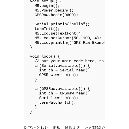
void setup() {

  M5.begin();

  M5.Power.begin();

  GPSRaw.begin(9600);

  Serial.println("hello");

  termInit();

  M5.Lcd.setTextFont(4);

  M5.Lcd.setCursor(50, 100, 4);

  M5.Lcd.println(("GPS Raw Example"));

}

void loop() {

  // put your main code here, to run repeat
  if(Serial.available()) {

    int ch = Serial.read();

    GPSRaw.write(ch);

  }

  if(GPSRaw.available()) {

    int ch = GPSRaw.read();

    Serial.write(ch);

    termPutchar(ch);

  }

}
以下のとおり、正常に動作することが確認で