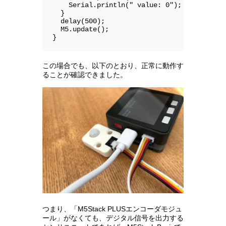
    Serial.println(" value: 0");

  }

  delay(500);

  M5.update();

}
この場合でも、以下のとおり、正常に動作す
ることが確認できました。
つまり、「M5Stack PLUSエンコーダモジュ
ール」がなくても、デジタル信号を出力する