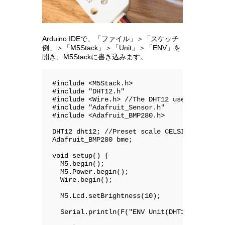
Arduino IDEで、「ファイル」＞「スケッチ
例」＞「M5Stack」＞「Unit」＞「ENV」を
開き、M5Stackに書き込みます。
#include <M5Stack.h>

#include "DHT12.h"

#include <Wire.h> //The DHT12 uses I2C comu
#include "Adafruit_Sensor.h"

#include <Adafruit_BMP280.h>

DHT12 dht12; //Preset scale CELSIUS and ID 
Adafruit_BMP280 bme;

void setup() {

  M5.begin();

  M5.Power.begin();

  Wire.begin();

  M5.Lcd.setBrightness(10);

  Serial.println(F("ENV Unit(DHT12 and BMP2