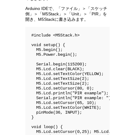
Arduino IDEで、「ファイル」＞「スケッチ
例」＞「M5Stack」＞「Unit」＞「PIR」を
開き、M5Stackに書き込みます。
#include <M5Stack.h>

void setup() {

  M5.begin();

  M5.Power.begin();

  Serial.begin(115200);

  M5.Lcd.clear(BLACK);

  M5.Lcd.setTextColor(YELLOW);

  M5.Lcd.setTextSize(2);

  M5.Lcd.setTextSize(2);

  M5.Lcd.setCursor(80, 0);

  M5.Lcd.println("PIR example");

  Serial.println("PIR example: ");

  M5.Lcd.setCursor(65, 10);

  M5.Lcd.setTextColor(WHITE);

  pinMode(36, INPUT);

}

void loop() {

  M5.Lcd.setCursor(0,25); M5.Lcd.print("Sta