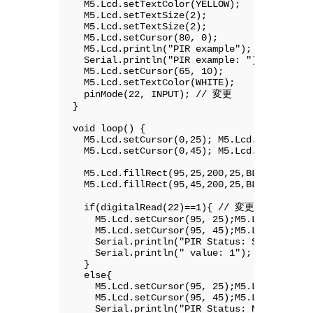
  M5.Lcd.setTextColor(YELLOW);

  M5.Lcd.setTextSize(2);

  M5.Lcd.setTextSize(2);

  M5.Lcd.setCursor(80, 0);

  M5.Lcd.println("PIR example");

  Serial.println("PIR example: ");

  M5.Lcd.setCursor(65, 10);

  M5.Lcd.setTextColor(WHITE);

  pinMode(22, INPUT); // 変更

}

void loop() {

  M5.Lcd.setCursor(0,25); M5.Lcd.print("Sta
  M5.Lcd.setCursor(0,45); M5.Lcd.print("Val
  M5.Lcd.fillRect(95,25,200,25,BLACK);

  M5.Lcd.fillRect(95,45,200,25,BLACK);

  if(digitalRead(22)==1){ // 変更

    M5.Lcd.setCursor(95, 25);M5.Lcd.print("
    M5.Lcd.setCursor(95, 45);M5.Lcd.print("
    Serial.println("PIR Status: Sensing");

    Serial.println(" value: 1");

  }

  else{

    M5.Lcd.setCursor(95, 25);M5.Lcd.print("
    M5.Lcd.setCursor(95, 45);M5.Lcd.print("
    Serial.println("PIR Status: Not Sensed"