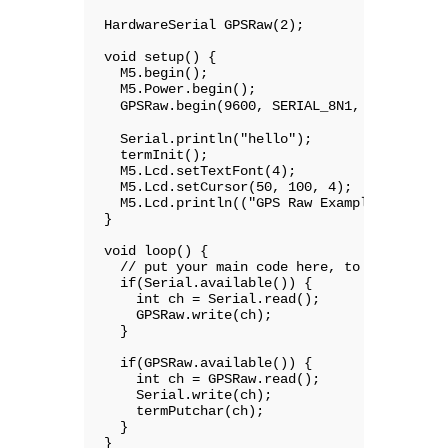
HardwareSerial GPSRaw(2);

void setup() {

  M5.begin();

  M5.Power.begin();

  GPSRaw.begin(9600, SERIAL_8N1, 22, 21); 
  Serial.println("hello");

  termInit();

  M5.Lcd.setTextFont(4);

  M5.Lcd.setCursor(50, 100, 4);

  M5.Lcd.println(("GPS Raw Example"));

}

void loop() {

  // put your main code here, to run repeat
  if(Serial.available()) {

    int ch = Serial.read();

    GPSRaw.write(ch);

  }

  if(GPSRaw.available()) {

    int ch = GPSRaw.read();

    Serial.write(ch);

    termPutchar(ch);

  }

}