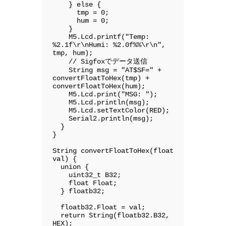
    } else {

      tmp = 0;

      hum = 0;

    }

    M5.Lcd.printf("Temp: 
%2.1f\r\nHumi: %2.0f%%\r\n", 
tmp, hum);

    // Sigfoxでデータ送信

    String msg = "AT$SF=" + 
convertFloatToHex(tmp) + 
convertFloatToHex(hum);

    M5.Lcd.print("MSG: ");

    M5.Lcd.println(msg);

    M5.Lcd.setTextColor(RED);

    Serial2.println(msg);

  }

}

String convertFloatToHex(float 
val) {

  union {

    uint32_t B32;

    float Float;

  } floatb32;

  floatb32.Float = val;

  return String(floatb32.B32, 
HEX);
