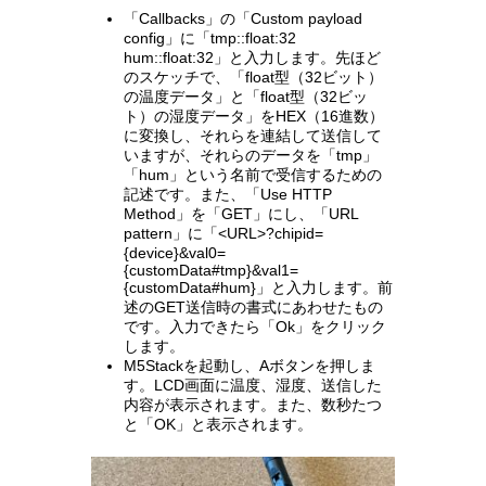
「Callbacks」の「Custom payload
config」に「tmp::float:32
hum::float:32」と入力します。先ほど
のスケッチで、「float型（32ビット）
の温度データ」と「float型（32ビッ
ト）の湿度データ」をHEX（16進数）
に変換し、それらを連結して送信して
いますが、それらのデータを「tmp」
「hum」という名前で受信するための
記述です。また、「Use HTTP
Method」を「GET」にし、「URL
pattern」に「<URL>?chipid=
{device}&val0=
{customData#tmp}&val1=
{customData#hum}」と入力します。前
述のGET送信時の書式にあわせたもの
です。入力できたら「Ok」をクリック
します。
M5Stackを起動し、Aボタンを押しま
す。LCD画面に温度、湿度、送信した
内容が表示されます。また、数秒たつ
と「OK」と表示されます。