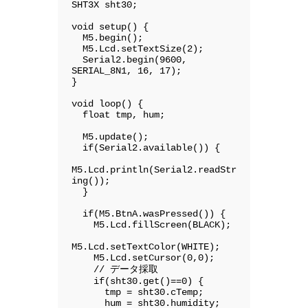
SHT3X sht30;

void setup() {

  M5.begin();

  M5.Lcd.setTextSize(2);

  Serial2.begin(9600, 
SERIAL_8N1, 16, 17);

}

void loop() {

  float tmp, hum;

  M5.update();

  if(Serial2.available()) {

M5.Lcd.println(Serial2.readStr
ing());

  }

  if(M5.BtnA.wasPressed()) {

    M5.Lcd.fillScreen(BLACK);

M5.Lcd.setTextColor(WHITE);

    M5.Lcd.setCursor(0,0);

    // データ採取

    if(sht30.get()==0) {

      tmp = sht30.cTemp;

      hum = sht30.humidity;
