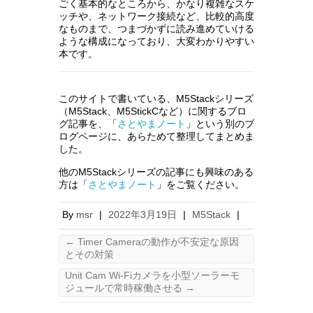
ごく基本的なところから、かなり複雑なスケ
ッチや、ネットワーク接続など、比較的高度
なものまで、つまづかずに読み進めていける
ような構成になっており、大変わかりやすい
本です。
このサイトで書いている、M5Stackシリーズ
（M5Stack、M5StickCなど）に関するブロ
グ記事を、「
さとやまノート
」という別のブ
ログページに、あらためて整理してまとめま
した。
他のM5Stackシリーズの記事にも興味のある
方は「
さとやまノート
」をご覧ください。
By
msr
|
2022年3月19日
|
M5Stack
|
←
Timer Cameraの動作が不安定な原因
とその対策
Unit Cam Wi-Fiカメラを小型ソーラーモ
ジュールで常時稼働させる
→