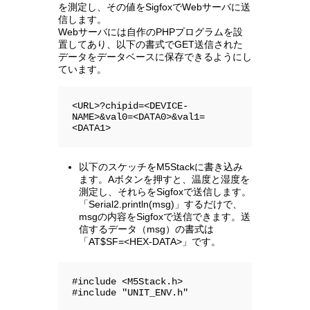
を測定し、その値をSigfoxでWebサーバに送
信します。
Webサーバには自作のPHPプログラムを設
置してあり、以下の書式でGET送信された
データをデータベースに保存できるようにし
ています。
<URL>?chipid=<DEVICE-
NAME>&val0=<DATA0>&val1=
<DATA1>
以下のスケッチをM5Stackに書き込み
ます。Aボタンを押すと、温度と湿度を
測定し、それらをSigfoxで送信します。
「Serial2.println(msg)」するだけで、
msgの内容をSigfoxで送信できます。送
信するデータ（msg）の書式は
「AT$SF=<HEX-DATA>」です。
#include <M5Stack.h>

#include "UNIT_ENV.h"
