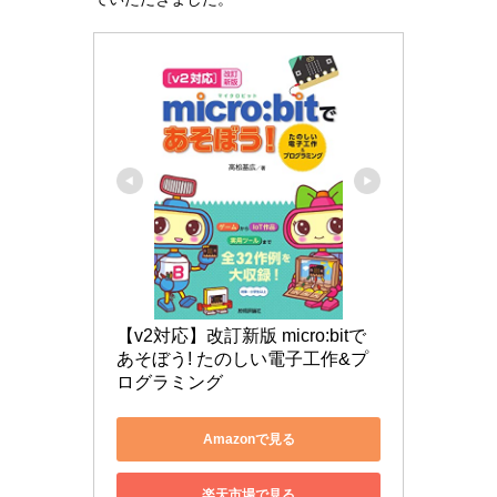
【v2対応】改訂新版 micro:bitで
あそぼう! たのしい電子工作&プ
ログラミング
Amazonで見る
楽天市場で見る