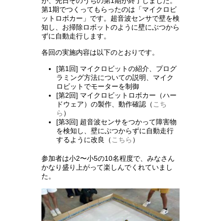
が、先日そのうちの第1期が終了しました。
第1期でつくってもらったのは「マイクロビ
ットロボカー」です。超音波センサで壁を検
知し、お掃除ロボットのように壁にぶつから
ずに自動走行します。
各回の実施内容は以下のとおりです。
[第1回] マイクロビットの紹介、プログ
ラミング方法についての説明、マイク
ロビットでモーターを制御
[第2回] マイクロビットロボカー（ハー
ドウェア）の製作、動作確認（
こち
ら
）
[第3回] 超音波センサをつかって障害物
を検知し、壁にぶつからずに自動走行
するように改良（
こちら
）
参加者は小2〜小5の10名程度で、みなさん
かなり盛り上がって楽しんでくれていまし
た。