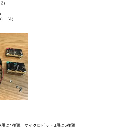
2）
）
）（4）
用に4種類、マイクロビットB用に5種類