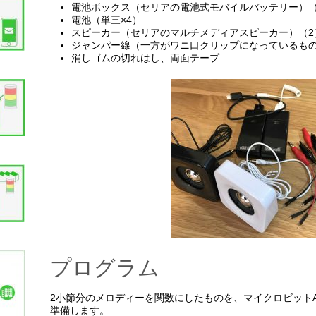
電池ボックス（セリアの電池式モバイルバッテリー）（
電池（単三×4）
スピーカー（セリアのマルチメディアスピーカー）（2
ジャンパー線（一方がワニ口クリップになっているもの
消しゴムの切れはし、両面テープ
プログラム
2小節分のメロディーを関数にしたものを、マイクロビットA
準備します。