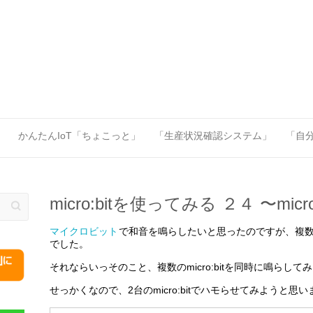
」
かんたんIoT「ちょこっと」
「生産状況確認システム」
「自分
micro:bitを使ってみる ２４ 〜mic
マイクロビット
で和音を鳴らしたいと思ったのですが、複
でした。
それならいっそのこと、複数のmicro:bitを同時に鳴らし
せっかくなので、2台のmicro:bitでハモらせてみようと思い