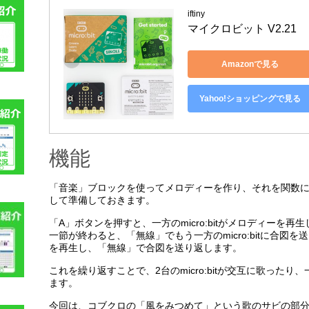
iftiny
マイクロビット V2.21
Amazonで見る
Yahoo!ショッピングで見る
機能
「音楽」ブロックを使ってメロディーを作り、それを関数
して準備しておきます。
「A」ボタンを押すと、一方のmicro:bitがメロディーを再
一節が終わると、「無線」でもう一方のmicro:bitに合図を送
を再生し、「無線」で合図を送り返します。
これを繰り返すことで、2台のmicro:bitが交互に歌った
ます。
今回は、コブクロの「風をみつめて」という歌のサビの部