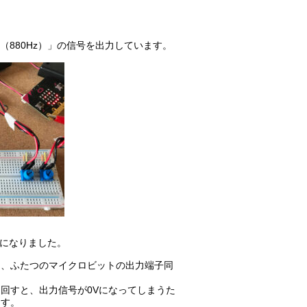
（880Hz）」の信号を出力しています。
形になりました。
と、ふたつのマイクロビットの出力端子同
回すと、出力信号が0Vになってしまうた
ます。