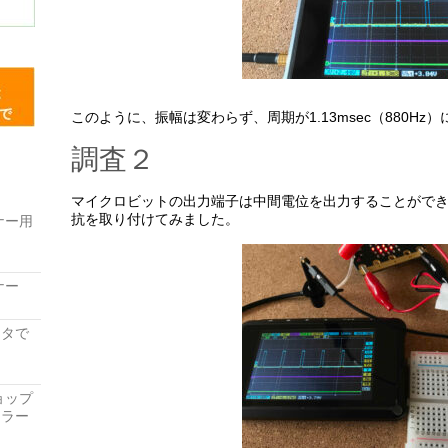
このように、振幅は変わらず、周期が1.13msec（880Hz
調査２
マイクロビットの出力端子は中間電位を出力することがで
抗を取り付けてみました。
ナー用
ナー
レータで
ョップ
ーラー