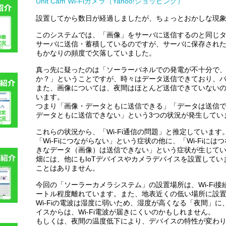
Unit Cam Wi-Fiカメラ（Yahoo!ショッピング）
設置してから数日が経過しましたが、ちょっとおかしな現
このシステムでは、「画像」をサーバに送信するのと同じタイミ
サーバに送信・蓄積しているのですが、サーバに保存され
もかなりの頻度で欠落していました。
真っ先に疑ったのは「ソーラーパネルでの発電が不十分で
か？」ということですが、時々はデータ送信できており、
また、画像については、夜間はほとんど送信できていない
います。
つまり「画像・データともに送信できる」「データは送信
データともに送信できない」という3つの状況が発生してい
これらの状況から、「Wi-Fi通信の問題」と推定しています
「Wi-Fiにつながらない」という症状の他に、「Wi-Fiに
きなデータ（画像）は送信できない」という症状が生じて
畑には、他にもIoTデバイスやカメラデバイスを設置して
ことはありません。
今回の「ソーラーカメラシステム」の設置場所は、Wi-Fi接続
ートル程度離れています。また、地表近くの低い場所に設
Wi-Fiの電波は湿度に弱いため、湿度が高くなる「夜間」
イスからは、Wi-Fi電波が届きにくいのかもしれません。
もしくは、夜間の温度低下により、デバイスの特性が変わ