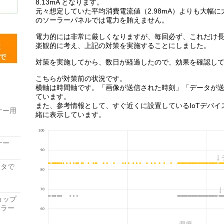
8.13mA となります。
元々想定していた平均消費電流値（2.98mA）よりも大幅
のソーラーパネルでは電力を賄えません。
電力的には非常に厳しくなりますが、毎回必ず、これだけ
楽観的に考え、上記の対策を実施することにしました。
対策を実施してから、数日が経過したので、効果を確認し
こちらが対策前の状況です。
横軸は時間軸です。「画像が送信された時刻」「データが
ています。
また、参考情報として、すぐ近くに設置しているIoTデバ
ナー用
緒に表示しています。
ナー
レータで
ョップ
ーラー