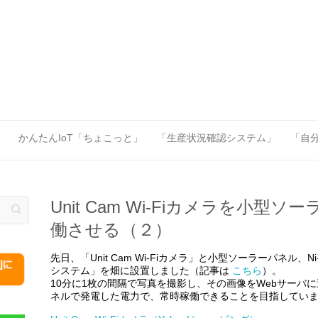
」
かんたんIoT「ちょこっと」
「生産状況確認システム」
「自分
Unit Cam Wi-Fiカメラを小
働させる（２）
先日、「Unit Cam Wi-Fiカメラ」と小型ソーラーパネル
システム」を畑に設置しました（記事は
こちら
）。
10分に1枚の間隔で写真を撮影し、その画像をWebサーバ
ネルで発電した電力で、常時稼働できることを目指してい