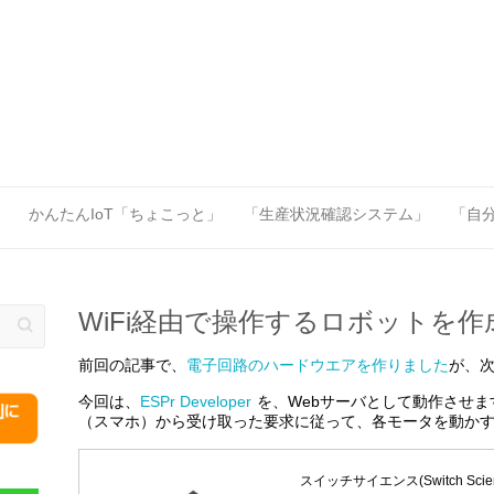
」
かんたんIoT「ちょこっと」
「生産状況確認システム」
「自分
WiFi経由で操作するロボットを作
前回の記事で、
電子回路のハードウエアを作りました
が、
今回は、
ESPr Developer
を、Webサーバとして動作させます。E
（スマホ）から受け取った要求に従って、各モータを動か
スイッチサイエンス(Switch Scien