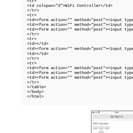
<tr>

<td colspan="3">WiFi Controller</td>

</tr>

<tr>

<td><form action="" method="post"><input typ
<td><form action="" method="post"><input typ
<td><form action="" method="post"><input typ
</tr>

<tr>

<td></td>

<td><form action="" method="post"><input typ
<td></td>

</tr>

<tr>

<td><form action="" method="post"><input typ
<td><form action="" method="post"><input typ
<td><form action="" method="post"><input typ
</tr>

</table>

</body>
