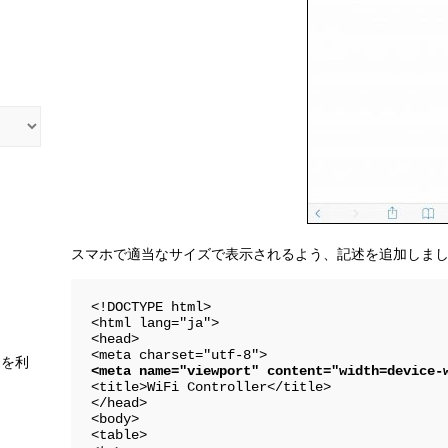
スマホで適当なサイズで表示されるよう、記述を追加しま
<!DOCTYPE html>

<html lang="ja">

<head>

スを利
<meta name="viewport" content="width=device-
<title>WiFi Controller</title>

</head>

<body>

<table>
