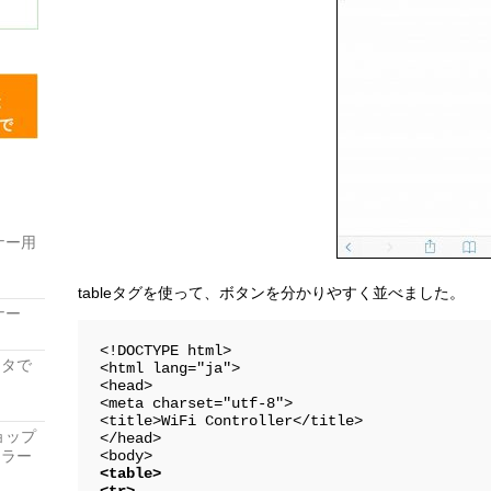
ナー用
tableタグを使って、ボタンを分かりやすく並べました。
ナー
<!DOCTYPE html>

レータで
<html lang="ja">

<head>

<meta charset="utf-8">

<title>WiFi Controller</title>

ョップ
</head>

ーラー
<table>

<tr>
