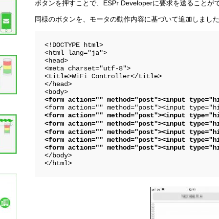
ボタンを押すことで、ESPr Developerに要求を送ること
同様のボタンを、モータの動作内容に基づいて追加しまし
<!DOCTYPE html>

<html lang="ja">

<head>

<meta charset="utf-8">

<title>WiFi Controller</title>

</head>

<form action="" method="post"><input type="h
<form action="" method="post"><input type="hi
<form action="" method="post"><input type="h
<form action="" method="post"><input type="hi
<form action="" method="post"><input type="hi
<form action="" method="post"><input type="h
</body>
