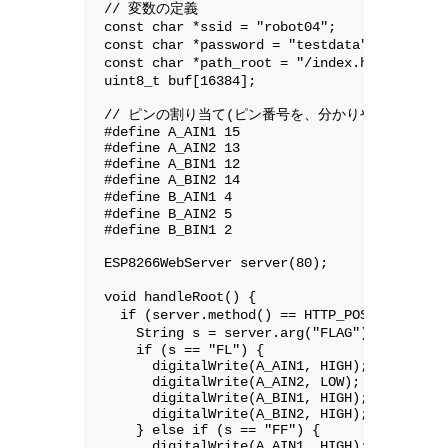
// 変数の定義

const char *ssid = "robot04";        
const char *password = "testdata";  
const char *path_root = "/index.htm
uint8_t buf[16384];                
// ピンの割り当て(ピン番号を、分かりやすいピン名に
#define A_AIN1 15

#define A_AIN2 13

#define A_BIN1 12

#define A_BIN2 14

#define B_AIN1 4                       //
#define B_AIN2 5

#define B_BIN1 2

ESP8266WebServer server(80);           /
void handleRoot() {              
  if (server.method() == HTTP_POST) {
    String s = server.arg("FLAG");  
    if (s == "FL") {

      digitalWrite(A_AIN1, HIGH);

      digitalWrite(A_AIN2, LOW);

      digitalWrite(A_BIN1, HIGH);

      digitalWrite(A_BIN2, HIGH);

    } else if (s == "FF") {

      digitalWrite(A_AIN1, HIGH);
