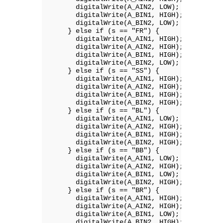
      digitalWrite(A_AIN2, LOW);

      digitalWrite(A_BIN1, HIGH);

      digitalWrite(A_BIN2, LOW);

    } else if (s == "FR") {

      digitalWrite(A_AIN1, HIGH);

      digitalWrite(A_AIN2, HIGH);

      digitalWrite(A_BIN1, HIGH);

      digitalWrite(A_BIN2, LOW);

    } else if (s == "SS") {

      digitalWrite(A_AIN1, HIGH);

      digitalWrite(A_AIN2, HIGH);

      digitalWrite(A_BIN1, HIGH);

      digitalWrite(A_BIN2, HIGH);

    } else if (s == "BL") {

      digitalWrite(A_AIN1, LOW);

      digitalWrite(A_AIN2, HIGH);

      digitalWrite(A_BIN1, HIGH);

      digitalWrite(A_BIN2, HIGH);

    } else if (s == "BB") {

      digitalWrite(A_AIN1, LOW);

      digitalWrite(A_AIN2, HIGH);

      digitalWrite(A_BIN1, LOW);

      digitalWrite(A_BIN2, HIGH);

    } else if (s == "BR") {

      digitalWrite(A_AIN1, HIGH);

      digitalWrite(A_AIN2, HIGH);

      digitalWrite(A_BIN1, LOW);

      digitalWrite(A_BIN2, HIGH);
