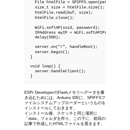
  File htmlFile = SPIFFS.open(path_ro
  size_t size = htmlFile.size();      
  htmlFile.read(buf, size);         
  htmlFile.close();                    
  WiFi.softAP(ssid, password);     
  IPAddress myIP = WiFi.softAPIP();

  delay(500);

  server.on("/", handleRoot);     
  server.begin();                      /
}

void loop() {

  server.handleClient();          
ESPr DeveloperのFlashメモリへデータを書
き込むためには、Arduino IDEに、SPIFFSフ
ァイルシステムアップローダーというものを
インストールしておきます。
インストール後、スケッチと同じ場所に
「data」フォルダを作り、この下に、前回の
記事で作成したHTMLファイルを置きます。